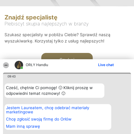
Znajdź specjalistę
Plebiscyt skupia najlepszych w branży
Szukasz specjalisty w pobliżu Ciebie? Sprawdź naszą
wyszukiwarkę. Korzystaj tylko z usług najlepszych!
Szukaj
ORŁY Handlu
Live chat
09:43
Cześć, chętnie Ci pomogę! 🙂 Kliknij proszę w
odpowiedni temat rozmowy! 🙂
Organizator plebiscytu
Plebiscyt
Kontakt
Jestem Laureatem, chcę odebrać materiały
Bright Side Solutions sp. z o.
Laureaci
Kontakt
marketingowe
o. sp. k.
Lista
ul. Ruska 22
wszystkich
Chcę zgłosić swoją firmę do Orłów
Wrocław 50-079
Laureatów
Mam inną sprawę
KRS 0000749100 | Regon
Zasady
381313360 | NIP 8943132676
Regulamin