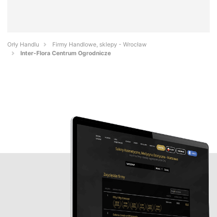
Orły Handlu
Firmy Handlowe, sklepy - Wrocław
Inter-Flora Centrum Ogrodnicze