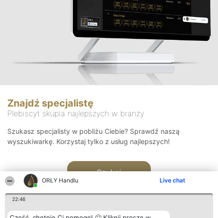
Znajdź specjalistę
Plebiscyt skupia najlepszych w branży
Szukasz specjalisty w pobliżu Ciebie? Sprawdź naszą
wyszukiwarkę. Korzystaj tylko z usług najlepszych!
Szukaj
ORŁY Handlu
Live chat
22:46
Cześć, chętnie Ci pomogę! 🙂 Kliknij proszę w