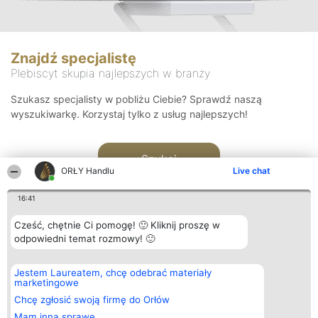
Znajdź specjalistę
Plebiscyt skupia najlepszych w branży
Szukasz specjalisty w pobliżu Ciebie? Sprawdź naszą
wyszukiwarkę. Korzystaj tylko z usług najlepszych!
Szukaj
ORŁY Handlu
Live chat
16:41
Cześć, chętnie Ci pomogę! 🙂 Kliknij proszę w
odpowiedni temat rozmowy! 🙂
Organizator plebiscytu
Plebiscyt
Kontakt
Jestem Laureatem, chcę odebrać materiały
Bright Side Solutions sp. z o.
Laureaci
Kontakt
marketingowe
o. sp. k.
Lista
ul. Ruska 22
wszystkich
Chcę zgłosić swoją firmę do Orłów
Wrocław 50-079
Laureatów
Mam inną sprawę
KRS 0000749100 | Regon
Zasady