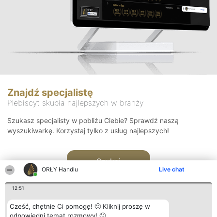
Znajdź specjalistę
Plebiscyt skupia najlepszych w branży
Szukasz specjalisty w pobliżu Ciebie? Sprawdź naszą
wyszukiwarkę. Korzystaj tylko z usług najlepszych!
Szukaj
ORŁY Handlu
Live chat
12:51
Cześć, chętnie Ci pomogę! 🙂 Kliknij proszę w
odpowiedni temat rozmowy! 🙂