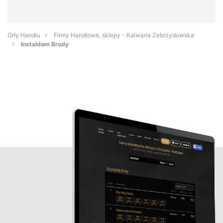
Orły Handlu
Firmy Handlowe, sklepy - Kalwaria Zebrzydowska
Instaldom Brody