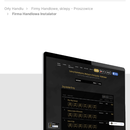
Orły Handlu
Firmy Handlowe, sklepy - Proszowice
Firma Handlowa Instalator