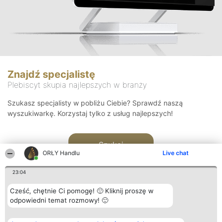
Znajdź specjalistę
Plebiscyt skupia najlepszych w branży
Szukasz specjalisty w pobliżu Ciebie? Sprawdź naszą
wyszukiwarkę. Korzystaj tylko z usług najlepszych!
Szukaj
ORŁY Handlu
Live chat
23:04
Cześć, chętnie Ci pomogę! 🙂 Kliknij proszę w
odpowiedni temat rozmowy! 🙂
Organizator plebiscytu
Plebiscyt
Kontakt