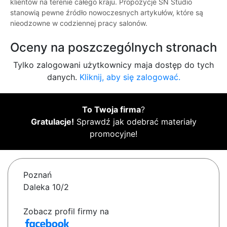
klientów na terenie całego kraju. Propozycje SN Studio
stanowią pewne źródło nowoczesnych artykułów, które są
nieodzowne w codziennej pracy salonów.
Oceny na poszczególnych stronach
Tylko zalogowani użytkownicy maja dostęp do tych
danych.
Kliknij, aby się zalogować.
To Twoja firma
?
Gratulacje!
Sprawdź jak odebrać materiały
promocyjne!
Poznań
Daleka 10/2
Zobacz profil firmy na