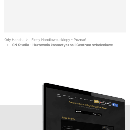
Orły Handlu
Firmy Handlowe, sklepy - Poznań
SN Studio - Hurtownia kosmetyczna i Centrum szkoleniowe