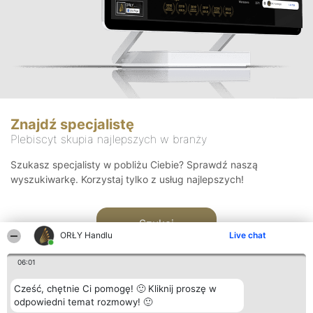
Znajdź specjalistę
Plebiscyt skupia najlepszych w branży
Szukasz specjalisty w pobliżu Ciebie? Sprawdź naszą
wyszukiwarkę. Korzystaj tylko z usług najlepszych!
Szukaj
ORŁY Handlu
Live chat
06:01
Cześć, chętnie Ci pomogę! 🙂 Kliknij proszę w
odpowiedni temat rozmowy! 🙂