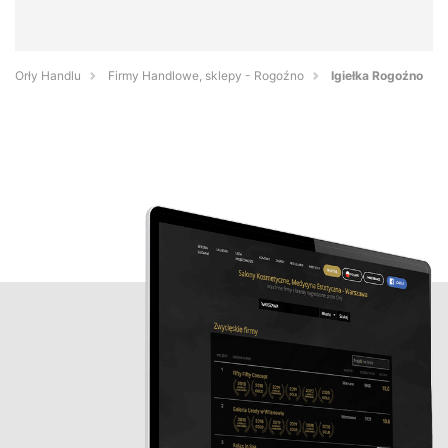
Orły Handlu
Firmy Handlowe, sklepy - Rogoźno
Igiełka Rogoźno