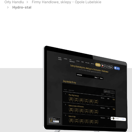
Orły Handlu
Firmy Handlowe, sklepy - Opole Lubelskie
Hydro-stal