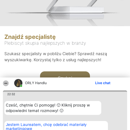
Znajdź specjalistę
Plebiscyt skupia najlepszych w branży
Szukasz specjalisty w pobliżu Ciebie? Sprawdź naszą
wyszukiwarkę. Korzystaj tylko z usług najlepszych!
Szukaj
ORŁY Handlu
Live chat
22:32
Cześć, chętnie Ci pomogę! 🙂 Kliknij proszę w
odpowiedni temat rozmowy! 🙂
Organizator plebiscytu
Plebiscyt
Kontakt
Jestem Laureatem, chcę odebrać materiały
Bright Side Solutions sp. z o.
Laureaci
Kontakt
marketingowe
o. sp. k.
Lista