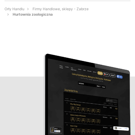
Orły Handlu
Firmy Handlowe, sklepy - Zabrze
Hurtownia zoologiczna