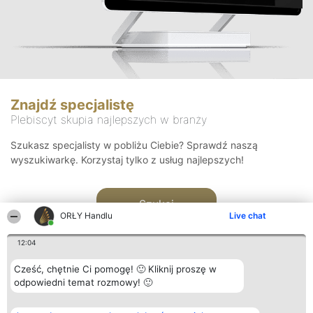
Znajdź specjalistę
Plebiscyt skupia najlepszych w branży
Szukasz specjalisty w pobliżu Ciebie? Sprawdź naszą
wyszukiwarkę. Korzystaj tylko z usług najlepszych!
Szukaj
ORŁY Handlu
Live chat
12:04
Cześć, chętnie Ci pomogę! 🙂 Kliknij proszę w
odpowiedni temat rozmowy! 🙂
Organizator plebiscytu
Plebiscyt
Kontakt