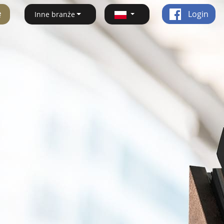
ę
Login
Inne branże