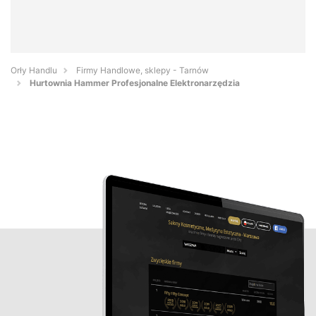
Orły Handlu
Firmy Handlowe, sklepy - Tarnów
Hurtownia Hammer Profesjonalne Elektronarzędzia