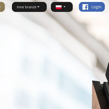
ę
Login
Inne branże