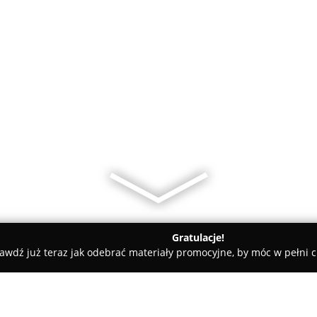
Gratulacje!
awdź już teraz jak odebrać materiały promocyjne, by móc w pełni c
Hurtownia budowlana Spółdzielni Handlowo-Produkcyjnej w