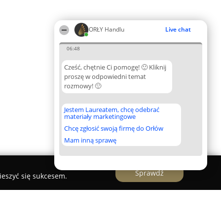
ORŁY Handlu
Live chat
06:48
Cześć, chętnie Ci pomogę! 🙂 Kliknij
proszę w odpowiedni temat
rozmowy! 🙂
Jestem Laureatem, chcę odebrać
materiały marketingowe
Chcę zgłosić swoją firmę do Orłów
Mam inną sprawę
Sprawdź
ieszyć się sukcesem.
 Olsztynku