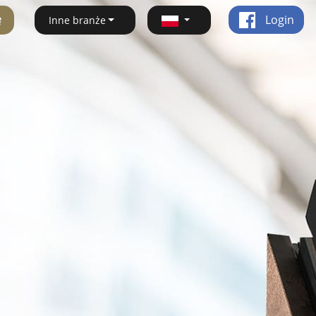
ę
Login
Inne branże