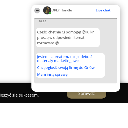
ORŁY Handlu
Live chat
10:28
Cześć, chętnie Ci pomogę! 🙂 Kliknij
proszę w odpowiedni temat
rozmowy! 🙂
Jestem Laureatem, chcę odebrać
materiały marketingowe
Chcę zgłosić swoją firmę do Orłów
Mam inną sprawę
Sprawdź
ieszyć się sukcesem.