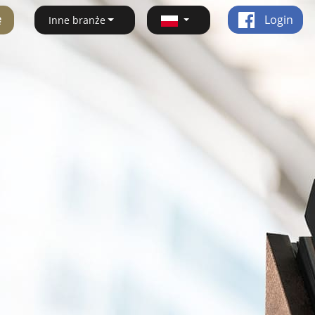
ę
Login
Inne branże