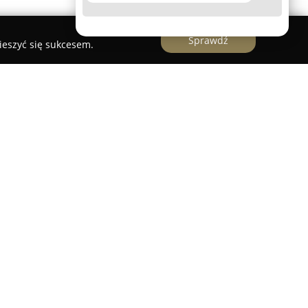
Sprawdź
ieszyć się sukcesem.
unkcjonuje sklep
Osiem Gwiazdek Kielce
,
d miejsc oferujących artykuły dziecięce. Firma
talicznej, dostarczając szeroki asortyment
pletowania wyprawki dla dzieci. W ofercie
e, bezpieczne wózki dziecięce, jak i
odowe, istotne z punktu widzenia bezpieczeństwa
związania przeznaczone dla dzieci w różnym