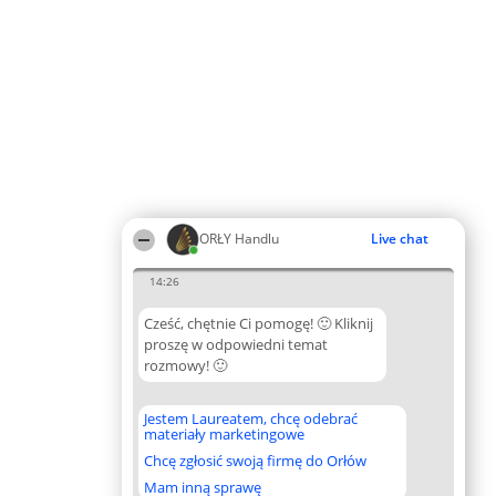
ORŁY Handlu
Live chat
14:26
Cześć, chętnie Ci pomogę! 🙂 Kliknij
proszę w odpowiedni temat
rozmowy! 🙂
Jestem Laureatem, chcę odebrać
materiały marketingowe
Chcę zgłosić swoją firmę do Orłów
Mam inną sprawę