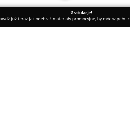
Gratulacje!
awdź już teraz jak odebrać materiały promocyjne, by móc w pełni c
Osiem Gwiazdek Kielce w LE-GO
O firmie:
Na ulicy Rolnej 6 w Kielcach f
stanowiący znaczący punkt wśró
specjalizuje się w sprzedaży de
produktów niezbędnych do skom
Pokaż więcej >>
dostępne są zarówno nowoczesn
certyfikowane foteliki samoch
podczas podróży.
Asortyment sklepu obejmuje ro