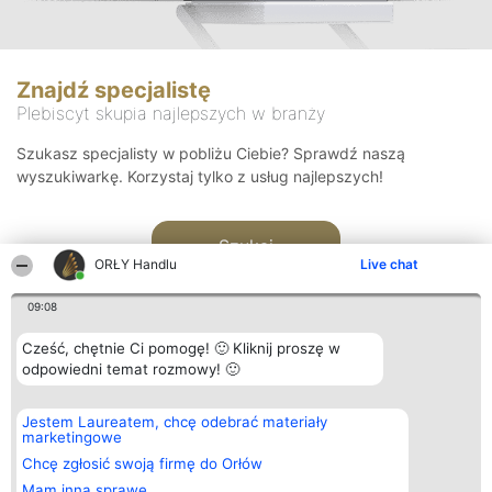
Znajdź specjalistę
Plebiscyt skupia najlepszych w branży
Szukasz specjalisty w pobliżu Ciebie? Sprawdź naszą
wyszukiwarkę. Korzystaj tylko z usług najlepszych!
Szukaj
ORŁY Handlu
Live chat
09:08
Cześć, chętnie Ci pomogę! 🙂 Kliknij proszę w
odpowiedni temat rozmowy! 🙂
Organizator plebiscytu
Plebiscyt
Kontakt
Jestem Laureatem, chcę odebrać materiały
Bright Side Solutions sp. z o.
Laureaci
Kontakt
marketingowe
o. sp. k.
Lista
ul. Ruska 22
wszystkich
Chcę zgłosić swoją firmę do Orłów
Wrocław 50-079
Laureatów
Mam inną sprawę
KRS 0000749100 | Regon
Zasady