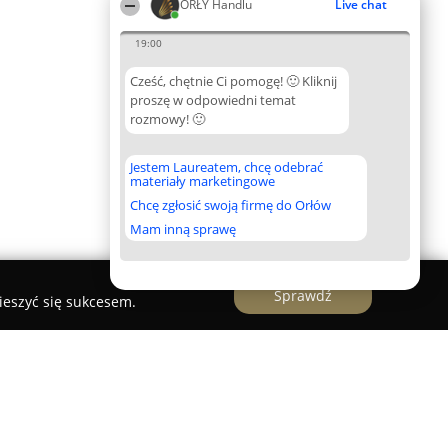
ORŁY Handlu
Live chat
19:00
Cześć, chętnie Ci pomogę! 🙂 Kliknij
proszę w odpowiedni temat
rozmowy! 🙂
Jestem Laureatem, chcę odebrać
materiały marketingowe
Chcę zgłosić swoją firmę do Orłów
Mam inną sprawę
Sprawdź
ieszyć się sukcesem.