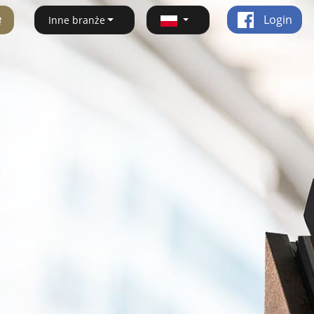
ę
Login
Inne branże