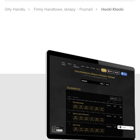
Orły Handlu
Firmy Handlowe, sklepy - Poznań
Hocki Klocki