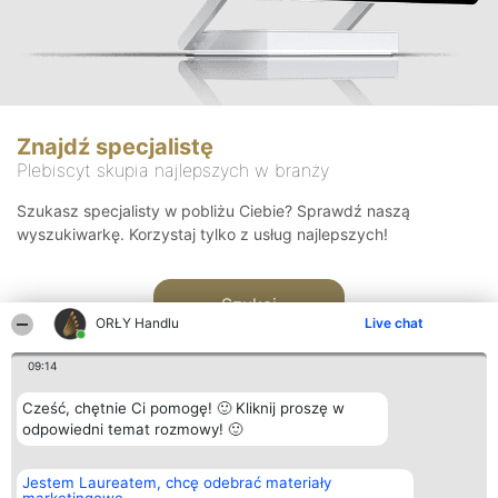
Znajdź specjalistę
Plebiscyt skupia najlepszych w branży
Szukasz specjalisty w pobliżu Ciebie? Sprawdź naszą
wyszukiwarkę. Korzystaj tylko z usług najlepszych!
Szukaj
ORŁY Handlu
Live chat
09:14
Cześć, chętnie Ci pomogę! 🙂 Kliknij proszę w
odpowiedni temat rozmowy! 🙂
Organizator plebiscytu
Plebiscyt
Kontakt
Jestem Laureatem, chcę odebrać materiały
Bright Side Solutions sp. z o.
Laureaci
Kontakt