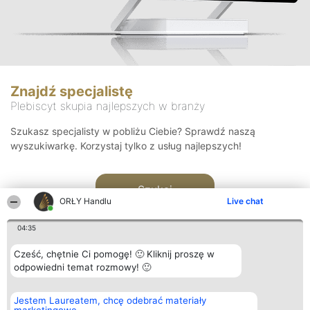
Znajdź specjalistę
Plebiscyt skupia najlepszych w branży
Szukasz specjalisty w pobliżu Ciebie? Sprawdź naszą
wyszukiwarkę. Korzystaj tylko z usług najlepszych!
Szukaj
ORŁY Handlu
Live chat
04:35
Cześć, chętnie Ci pomogę! 🙂 Kliknij proszę w
odpowiedni temat rozmowy! 🙂
Organizator plebiscytu
Plebiscyt
Kontakt
Jestem Laureatem, chcę odebrać materiały
Bright Side Solutions sp. z o.
Laureaci
Kontakt