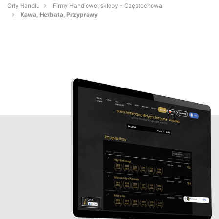
Orły Handlu
Firmy Handlowe, sklepy - Częstochowa
Kawa, Herbata, Przyprawy