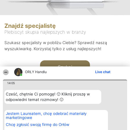
Znajdź specjalistę
Plebiscyt skupia najlepszych w branży
Szukasz specjalisty w pobliżu Ciebie? Sprawdź naszą
wyszukiwarkę. Korzystaj tylko z usług najlepszych!
Szukaj
ORŁY Handlu
Live chat
14:05
Cześć, chętnie Ci pomogę! 🙂 Kliknij proszę w
odpowiedni temat rozmowy! 🙂
Organizator plebiscytu
Plebiscyt
Kontakt
Jestem Laureatem, chcę odebrać materiały
Bright Side Solutions sp. z o.
Laureaci
Kontakt
marketingowe
o. sp. k.
Lista
ul. Ruska 22
wszystkich
Chcę zgłosić swoją firmę do Orłów
Wrocław 50-079
Laureatów