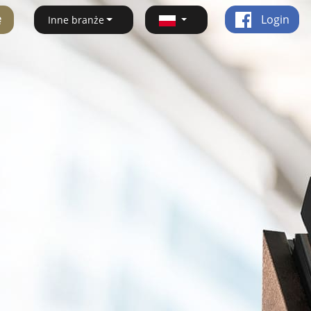
ę
Login
Inne branże