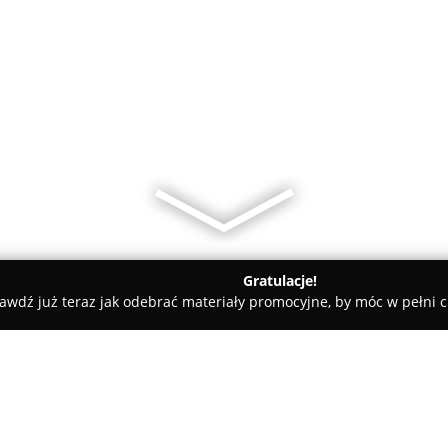
Gratulacje!
awdź już teraz jak odebrać materiały promocyjne, by móc w pełni c
Herba-Lek. Sklep zielarsko - medyczny