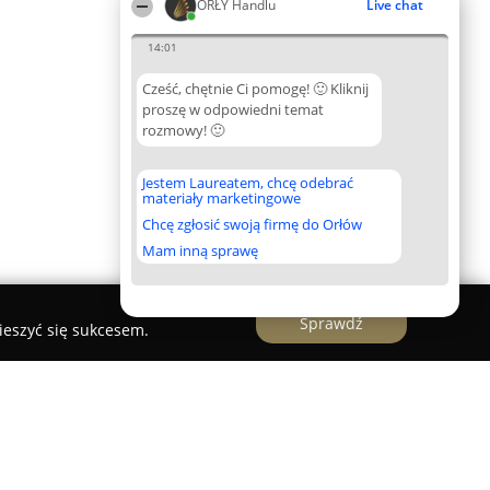
ORŁY Handlu
Live chat
14:01
Cześć, chętnie Ci pomogę! 🙂 Kliknij
proszę w odpowiedni temat
rozmowy! 🙂
Jestem Laureatem, chcę odebrać
materiały marketingowe
Chcę zgłosić swoją firmę do Orłów
Mam inną sprawę
Sprawdź
ieszyć się sukcesem.