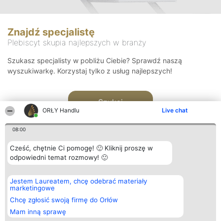
Znajdź specjalistę
Plebiscyt skupia najlepszych w branży
Szukasz specjalisty w pobliżu Ciebie? Sprawdź naszą
wyszukiwarkę. Korzystaj tylko z usług najlepszych!
Szukaj
ORŁY Handlu
Live chat
08:00
Cześć, chętnie Ci pomogę! 🙂 Kliknij proszę w
odpowiedni temat rozmowy! 🙂
Organizator plebiscytu
Plebiscyt
Kontakt
Jestem Laureatem, chcę odebrać materiały
Bright Side Solutions sp. z o.
Laureaci
Kontakt
marketingowe
o. sp. k.
Lista
ul. Ruska 22
wszystkich
Chcę zgłosić swoją firmę do Orłów
Wrocław 50-079
Laureatów
Mam inną sprawę
KRS 0000749100 | Regon
Zasady
381313360 | NIP 8943132676
Regulamin