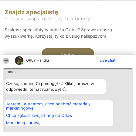
Znajdź specjalistę
Plebiscyt skupia najlepszych w branży
Szukasz specjalisty w pobliżu Ciebie? Sprawdź naszą
wyszukiwarkę. Korzystaj tylko z usług najlepszych!
Szukaj
ORŁY Handlu
Live chat
18:28
Cześć, chętnie Ci pomogę! 🙂 Kliknij proszę w
odpowiedni temat rozmowy! 🙂
Organizator plebiscytu
Plebiscyt
Kontakt
Jestem Laureatem, chcę odebrać materiały
Bright Side Solutions sp. z o.
Laureaci
Kontakt
marketingowe
o. sp. k.
Lista
ul. Ruska 22
wszystkich
Chcę zgłosić swoją firmę do Orłów
Wrocław 50-079
Laureatów
Mam inną sprawę
KRS 0000749100 | Regon
Zasady
381313360 | NIP 8943132676
Regulamin
+48 508 492 400
Polityka