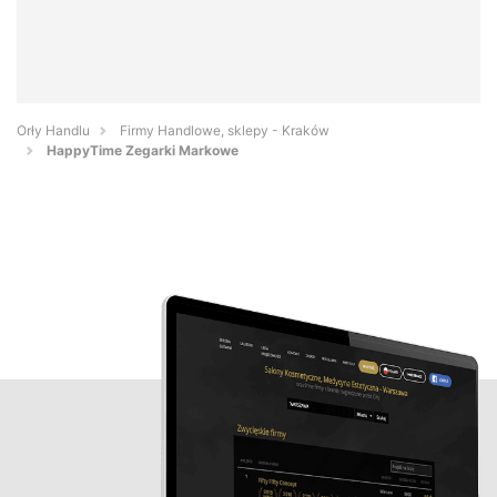
Orły Handlu
Firmy Handlowe, sklepy - Kraków
HappyTime Zegarki Markowe