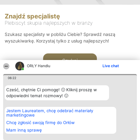
Znajdź specjalistę
Plebiscyt skupia najlepszych w branży
Szukasz specjalisty w pobliżu Ciebie? Sprawdź naszą
wyszukiwarkę. Korzystaj tylko z usług najlepszych!
Szukaj
ORŁY Handlu
Live chat
06:22
Cześć, chętnie Ci pomogę! 🙂 Kliknij proszę w
odpowiedni temat rozmowy! 🙂
Organizator plebiscytu
Plebiscyt
Kontakt
Jestem Laureatem, chcę odebrać materiały
Bright Side Solutions sp. z o.
Laureaci
Kontakt
marketingowe
o. sp. k.
Lista
ul. Ruska 22
wszystkich
Chcę zgłosić swoją firmę do Orłów
Wrocław 50-079
Laureatów
Mam inną sprawę
KRS 0000749100 | Regon
Zasady
381313360 | NIP 8943132676
Regulamin
+48 508 492 400
Polityka