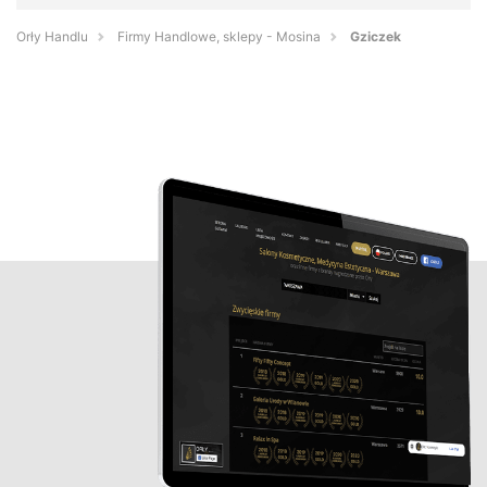
Orły Handlu
Firmy Handlowe, sklepy - Mosina
Gziczek