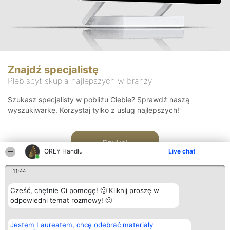
Znajdź specjalistę
Plebiscyt skupia najlepszych w branży
Szukasz specjalisty w pobliżu Ciebie? Sprawdź naszą
wyszukiwarkę. Korzystaj tylko z usług najlepszych!
Szukaj
ORŁY Handlu
Live chat
11:44
Cześć, chętnie Ci pomogę! 🙂 Kliknij proszę w
odpowiedni temat rozmowy! 🙂
Organizator plebiscytu
Plebiscyt
Kontakt
Jestem Laureatem, chcę odebrać materiały
Bright Side Solutions sp. z o.
Laureaci
Kontakt