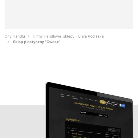
Orły Handlu
Firmy Handlowe, sklepy - Biała Podlaska
Sklep plastyczny "Gwasz"