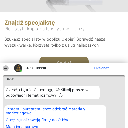
Znajdź specjalistę
Plebiscyt skupia najlepszych w branży
Szukasz specjalisty w pobliżu Ciebie? Sprawdź naszą
wyszukiwarkę. Korzystaj tylko z usług najlepszych!
Szukaj
ORŁY Handlu
Live chat
02:41
Cześć, chętnie Ci pomogę! 🙂 Kliknij proszę w
odpowiedni temat rozmowy! 🙂
Organizator plebiscytu
Plebiscyt
Kontakt
Jestem Laureatem, chcę odebrać materiały
Bright Side Solutions sp. z o.
Laureaci
Kontakt
marketingowe
o. sp. k.
Lista
ul. Ruska 22
wszystkich
Chcę zgłosić swoją firmę do Orłów
Wrocław 50-079
Laureatów
Mam inną sprawę
KRS 0000749100 | Regon
Zasady