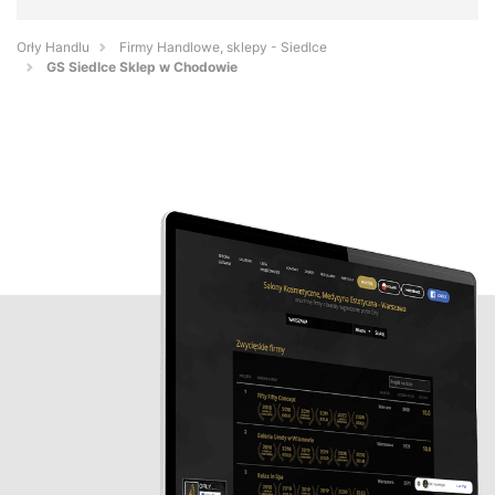
Orły Handlu
Firmy Handlowe, sklepy - Siedlce
GS Siedlce Sklep w Chodowie