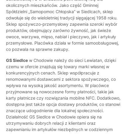
okolicznych mieszkańców. Jako część Gminnej
Spółdzielni „Samopomoc Chłopska” w Siedlcach, sklep
odwołuje się do wieloletniej tradycji sięgającej 1958 roku.
Sklep spożywczo-przemysłowy zapewnia szeroki wybór
produktów, obejmujący zarówno żywność, jak świeże
owoce, warzywa, mięso, nabiał i pieczywo, jak i artykuły
przemysłowe. Placówka działa w formie samoobsługowej,
co pozwala na sprawne zakupy.
GS Siedlce
w Chodowie należy do sieci Lewiatan, dzięki
czemu w ofercie znajdują się towary marki własnej w
konkurencyjnych cenach. Sklep współpracuje z
renomowanymi dostawcami z sektora spożywczego, co
wpływa na wysoką jakość asortymentu. W placówce
przyjmowane są nowoczesne formy płatności, takie jak
karty płatnicze czy rozwiązania mobilne NFC. Dodatkowo,
dostępna jest także opcja dostawy produktów, co stanowi
znaczące udogodnienie dla lokalnej społeczności.
Działalność GS Siedlce w Chodowie opiera się na
utrzymywaniu dobrych relacji z klientami oraz
zapewnianiu im artykułów niezbędnych w codziennym