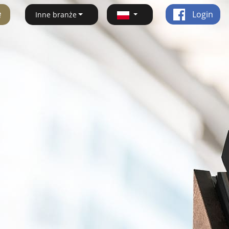
ę
Login
Inne branże