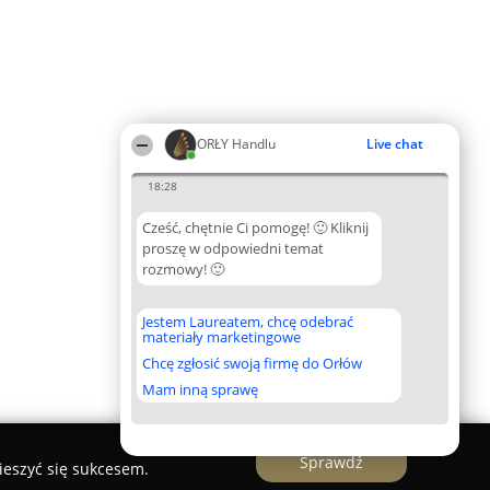
ORŁY Handlu
Live chat
18:28
Cześć, chętnie Ci pomogę! 🙂 Kliknij
proszę w odpowiedni temat
rozmowy! 🙂
Jestem Laureatem, chcę odebrać
materiały marketingowe
Chcę zgłosić swoją firmę do Orłów
Mam inną sprawę
Sprawdź
ieszyć się sukcesem.