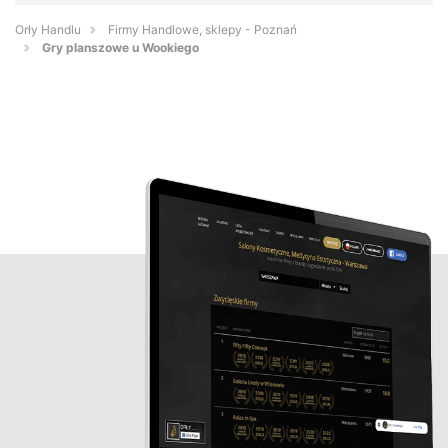
Orły Handlu
Firmy Handlowe, sklepy - Poznań
Gry planszowe u Wookiego