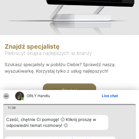
Znajdź specjalistę
Plebiscyt skupia najlepszych w branży
Szukasz specjalisty w pobliżu Ciebie? Sprawdź naszą
wyszukiwarkę. Korzystaj tylko z usług najlepszych!
Szukaj
ORŁY Handlu
Live chat
11:39
Cześć, chętnie Ci pomogę! 🙂 Kliknij proszę w
odpowiedni temat rozmowy! 🙂
Organizator plebiscytu
Plebiscyt
Kontakt