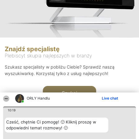
Znajdź specjalistę
Plebiscyt skupia najlepszych w branży
Szukasz specjalisty w pobliżu Ciebie? Sprawdź naszą
wyszukiwarkę. Korzystaj tylko z usług najlepszych!
Szukaj
ORŁY Handlu
Live chat
10:19
Cześć, chętnie Ci pomogę! 🙂 Kliknij proszę w
odpowiedni temat rozmowy! 🙂
Organizator plebiscytu
Plebiscyt
Kontakt