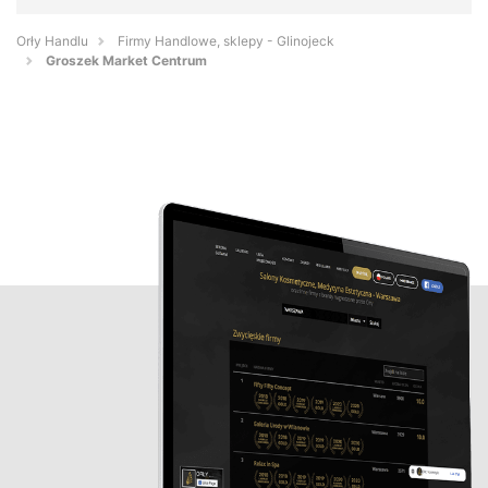
Orły Handlu
Firmy Handlowe, sklepy - Glinojeck
Groszek Market Centrum