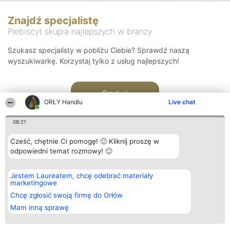
Znajdź specjalistę
Plebiscyt skupia najlepszych w branży
Szukasz specjalisty w pobliżu Ciebie? Sprawdź naszą
wyszukiwarkę. Korzystaj tylko z usług najlepszych!
Szukaj
ORŁY Handlu
Live chat
08:21
Cześć, chętnie Ci pomogę! 🙂 Kliknij proszę w
odpowiedni temat rozmowy! 🙂
Organizator plebiscytu
Plebiscyt
Kontakt
Jestem Laureatem, chcę odebrać materiały
Bright Side Solutions sp. z o.
Laureaci
Kontakt
marketingowe
o. sp. k.
Lista
ul. Ruska 22
wszystkich
Chcę zgłosić swoją firmę do Orłów
Wrocław 50-079
Laureatów
Mam inną sprawę
KRS 0000749100 | Regon
Zasady
381313360 | NIP 8943132676
Regulamin
+48 508 492 400
Polityka