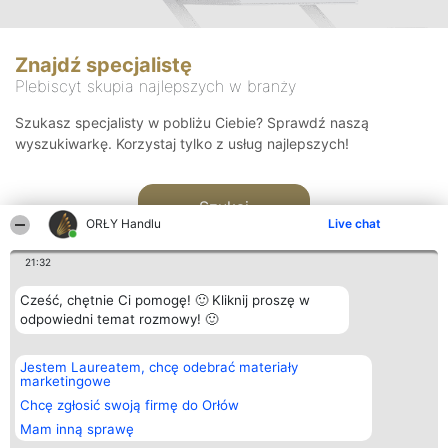
Znajdź specjalistę
Plebiscyt skupia najlepszych w branży
Szukasz specjalisty w pobliżu Ciebie? Sprawdź naszą
wyszukiwarkę. Korzystaj tylko z usług najlepszych!
Szukaj
ORŁY Handlu
Live chat
21:32
Cześć, chętnie Ci pomogę! 🙂 Kliknij proszę w
odpowiedni temat rozmowy! 🙂
Organizator plebiscytu
Plebiscyt
Kontakt
Jestem Laureatem, chcę odebrać materiały
Bright Side Solutions sp. z o.
Laureaci
Kontakt
marketingowe
o. sp. k.
Lista
ul. Ruska 22
wszystkich
Chcę zgłosić swoją firmę do Orłów
Wrocław 50-079
Laureatów
Mam inną sprawę
KRS 0000749100 | Regon
Zasady
381313360 | NIP 8943132676
Regulamin