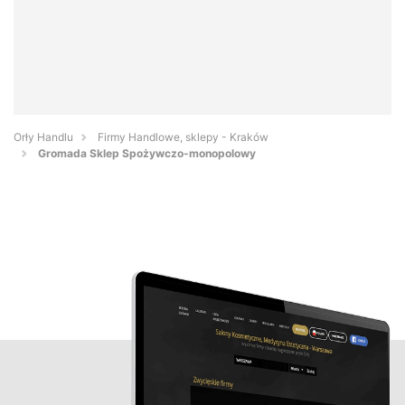
Orły Handlu
Firmy Handlowe, sklepy - Kraków
Gromada Sklep Spożywczo-monopolowy