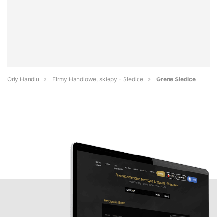
Orły Handlu
Firmy Handlowe, sklepy - Siedlce
Grene Siedlce