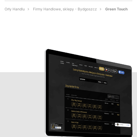
Orły Handlu
Firmy Handlowe, sklepy - Bydgoszcz
Green Touch