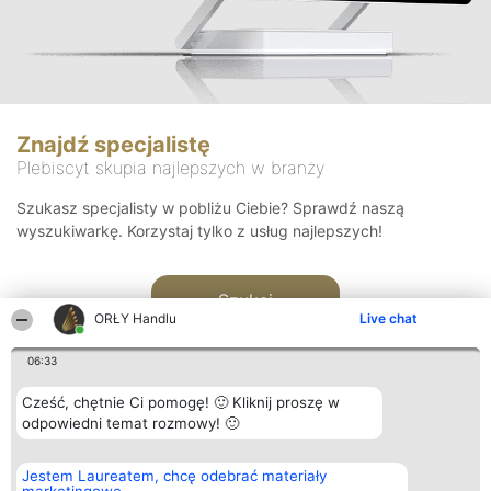
Znajdź specjalistę
Plebiscyt skupia najlepszych w branży
Szukasz specjalisty w pobliżu Ciebie? Sprawdź naszą
wyszukiwarkę. Korzystaj tylko z usług najlepszych!
Szukaj
ORŁY Handlu
Live chat
06:33
Cześć, chętnie Ci pomogę! 🙂 Kliknij proszę w
odpowiedni temat rozmowy! 🙂
Organizator plebiscytu
Plebiscyt
Kontakt
Jestem Laureatem, chcę odebrać materiały
Bright Side Solutions sp. z o.
Laureaci
Kontakt