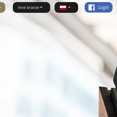
ę
Login
Inne branże