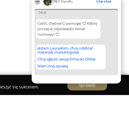
ORŁY Handlu
Live chat
04:45
Cześć, chętnie Ci pomogę! 🙂 Kliknij
proszę w odpowiedni temat
rozmowy! 🙂
Jestem Laureatem, chcę odebrać
materiały marketingowe
Chcę zgłosić swoją firmę do Orłów
Mam inną sprawę
Sprawdź
ieszyć się sukcesem.