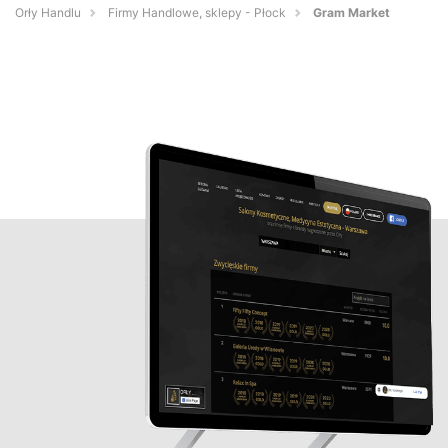
Orły Handlu
Firmy Handlowe, sklepy - Płock
Gram Market