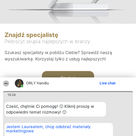
Znajdź specjalistę
Plebiscyt skupia najlepszych w branży
Szukasz specjalisty w pobliżu Ciebie? Sprawdź naszą
wyszukiwarkę. Korzystaj tylko z usług najlepszych!
Szukaj
ORŁY Handlu
Live chat
15:24
Cześć, chętnie Ci pomogę! 🙂 Kliknij proszę w
odpowiedni temat rozmowy! 🙂
Organizator plebiscytu
Plebiscyt
Kontakt
Jestem Laureatem, chcę odebrać materiały
Bright Side Solutions sp. z o.
Laureaci
Kontakt
marketingowe
o. sp. k.
Lista