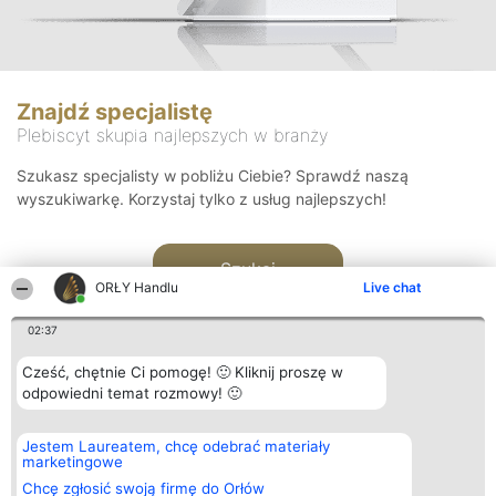
Znajdź specjalistę
Plebiscyt skupia najlepszych w branży
Szukasz specjalisty w pobliżu Ciebie? Sprawdź naszą
wyszukiwarkę. Korzystaj tylko z usług najlepszych!
Szukaj
ORŁY Handlu
Live chat
02:37
Cześć, chętnie Ci pomogę! 🙂 Kliknij proszę w
odpowiedni temat rozmowy! 🙂
Organizator plebiscytu
Plebiscyt
Kontakt
Jestem Laureatem, chcę odebrać materiały
Bright Side Solutions sp. z o.
Laureaci
Kontakt
marketingowe
o. sp. k.
Lista
ul. Ruska 22
wszystkich
Chcę zgłosić swoją firmę do Orłów