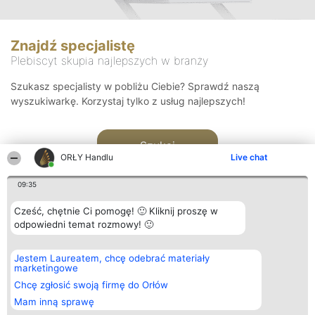
Znajdź specjalistę
Plebiscyt skupia najlepszych w branży
Szukasz specjalisty w pobliżu Ciebie? Sprawdź naszą
wyszukiwarkę. Korzystaj tylko z usług najlepszych!
Szukaj
ORŁY Handlu
Live chat
09:35
Cześć, chętnie Ci pomogę! 🙂 Kliknij proszę w
odpowiedni temat rozmowy! 🙂
Organizator plebiscytu
Plebiscyt
Kontakt
Jestem Laureatem, chcę odebrać materiały
Bright Side Solutions sp. z o.
Laureaci
Kontakt
marketingowe
o. sp. k.
Lista
ul. Ruska 22
wszystkich
Chcę zgłosić swoją firmę do Orłów
Wrocław 50-079
Laureatów
Mam inną sprawę
KRS 0000749100 | Regon
Zasady
381313360 | NIP 8943132676
Regulamin