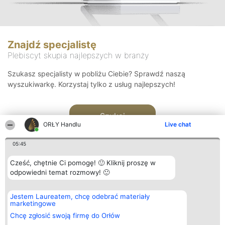
Znajdź specjalistę
Plebiscyt skupia najlepszych w branży
Szukasz specjalisty w pobliżu Ciebie? Sprawdź naszą
wyszukiwarkę. Korzystaj tylko z usług najlepszych!
Szukaj
ORŁY Handlu
Live chat
05:45
Cześć, chętnie Ci pomogę! 🙂 Kliknij proszę w
odpowiedni temat rozmowy! 🙂
Organizator plebiscytu
Plebiscyt
Kontakt
Jestem Laureatem, chcę odebrać materiały
Bright Side Solutions sp. z o.
Laureaci
Kontakt
marketingowe
o. sp. k.
Lista
ul. Ruska 22
wszystkich
Chcę zgłosić swoją firmę do Orłów
Wrocław 50-079
Laureatów