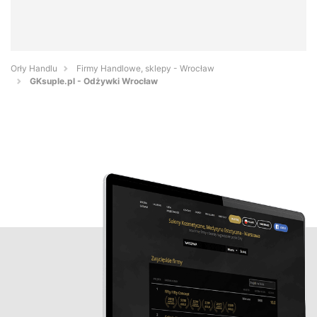
Orły Handlu
Firmy Handlowe, sklepy - Wrocław
GKsuple.pl - Odżywki Wrocław