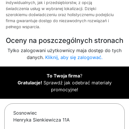
indywidualnych, jak i przedsiębiorstw, z opcją
świadczenia usług w wybranej lokalizacji. Dzięki
szerokiemu doświadczeniu oraz holistycznemu podejściu
firma gwarantuje dostęp do niezawodnych rozwiązań i
pełnego wsparcia.
Oceny na poszczególnych stronach
Tylko zalogowani użytkownicy maja dostęp do tych
danych.
Kliknij, aby się zalogować.
To Twoja firma
?
Gratulacje!
Sprawdź jak odebrać materiały
promocyjne!
Sosnowiec
Henryka Sienkiewicza 11A