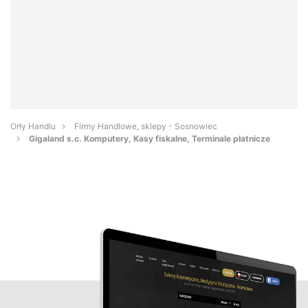
Orły Handlu
Firmy Handlowe, sklepy - Sosnowiec
Gigaland s.c. Komputery, Kasy fiskalne, Terminale płatnicze