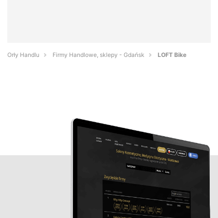
Orły Handlu
Firmy Handlowe, sklepy - Gdańsk
LOFT Bike