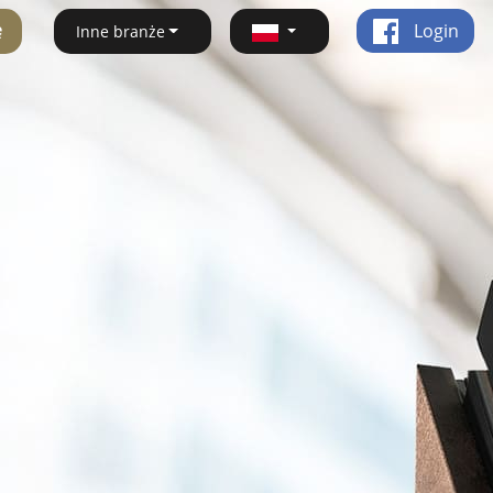
ę
Login
Inne branże