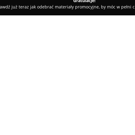
Gratulacje!
awdź już teraz jak odebrać materiały promocyjne, by móc w pełni c
ała
Tapety Bielsko-Biała Arete Studio
O firmie:
Tapety Bielsko-Biała Arete St
Białej przy ul. Młyńskiej 20, s
wysokiej klasy. W asortymencie
produktów przeznaczonych do
Pokaż więcej >>
wystroju wnętrz. Oferowane ta
aranżacji sypialni, nadając im 
urządzonych salonach.
Zaletą Arete Studio jest szer
podejście do każdego zamówien
fachowe doradztwo, pomagając