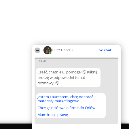
ORŁY Handlu
Live chat
07:47
Cześć, chętnie Ci pomogę! 🙂 Kliknij
proszę w odpowiedni temat
rozmowy! 🙂
Jestem Laureatem, chcę odebrać
materiały marketingowe
Chcę zgłosić swoją firmę do Orłów
Mam inną sprawę