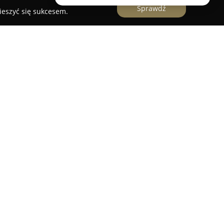
Sprawdź
ieszyć się sukcesem.
udio
to firma mająca swoją siedzibę w Bielsku-
pecjalizująca się w sprzedaży tapet ściennych
 przedsiębiorstwa znajduje się bogaty wybór
 przeprowadzania kompleksowych zmian
pety pokojowe sprawdzają się zarówno w
przytulność, jak i w przedpokojach czy w stylowo
oka gama dostępnych wzorów oraz indywidualne
ia. Wykwalifikowany personel firmy świadczy
 dobrać tapety dopasowane do specyficznych