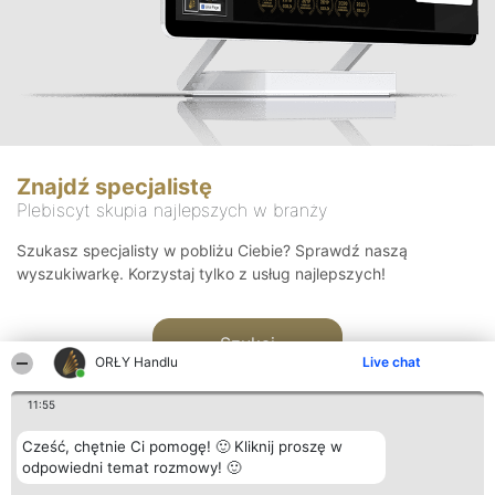
Znajdź specjalistę
Plebiscyt skupia najlepszych w branży
Szukasz specjalisty w pobliżu Ciebie? Sprawdź naszą
wyszukiwarkę. Korzystaj tylko z usług najlepszych!
Szukaj
ORŁY Handlu
Live chat
11:55
Cześć, chętnie Ci pomogę! 🙂 Kliknij proszę w
odpowiedni temat rozmowy! 🙂