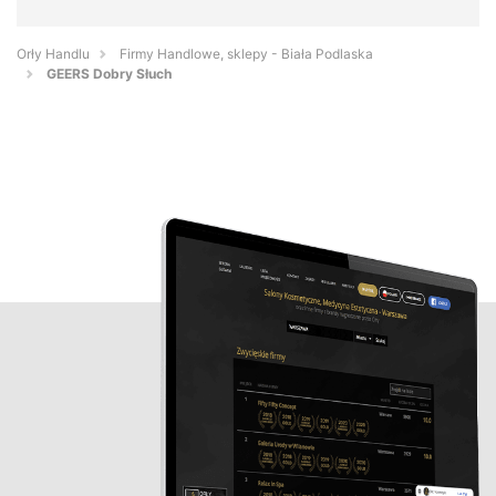
Orły Handlu
Firmy Handlowe, sklepy - Biała Podlaska
GEERS Dobry Słuch