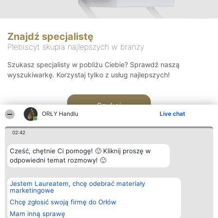
Znajdź specjalistę
Plebiscyt skupia najlepszych w branży
Szukasz specjalisty w pobliżu Ciebie? Sprawdź naszą
wyszukiwarkę. Korzystaj tylko z usług najlepszych!
Szukaj
ORŁY Handlu
Live chat
02:42
Cześć, chętnie Ci pomogę! 🙂 Kliknij proszę w
odpowiedni temat rozmowy! 🙂
Organizator plebiscytu
Plebiscyt
Kontakt
Jestem Laureatem, chcę odebrać materiały
Bright Side Solutions sp. z o.
Laureaci
Kontakt
marketingowe
o. sp. k.
Lista
ul. Ruska 22
wszystkich
Chcę zgłosić swoją firmę do Orłów
Wrocław 50-079
Laureatów
Mam inną sprawę
KRS 0000749100 | Regon
Zasady