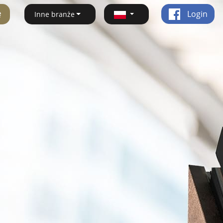
ę
Login
Inne branże