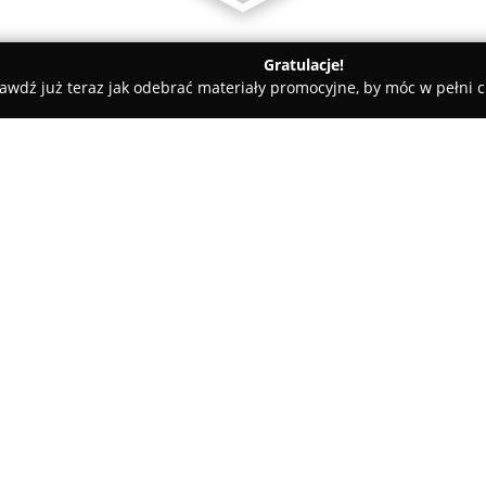
Gratulacje!
awdź już teraz jak odebrać materiały promocyjne, by móc w pełni c
elkopolski
Art. Łazienkowe, Armatura Sanitarna i Technika 
a i Technika Grzewcza
O firmie:
Gamis
z siedzibą w Ostrowie W
istotną rolę w branży artykułów
grzewczej. Działając jako hurt
koncentruje się na oferowaniu
spektrum klientów.
W asortymencie Gamis dostępn
jak wysokojakościowa armatura