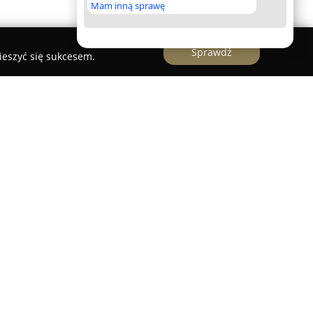
Mam inną sprawę
Sprawdź
ieszyć się sukcesem.
Grzewcza - www GAMIS pl
ielkopolskim przy ulicy Wysockiej 50 odgrywa
 łazienkowych, armatury sanitarnej i techniki
ownia hydrauliczno-sanitarna, przedsiębiorstwo
 wszechstronnych rozwiązań dla szerokiego
e są starannie wyselekcjonowane produkty takie
 sanitarna, innowacyjne akcesoria łazienkowe