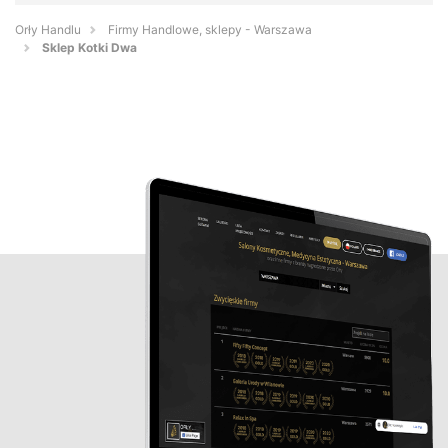
Orły Handlu
Firmy Handlowe, sklepy - Warszawa
Sklep Kotki Dwa