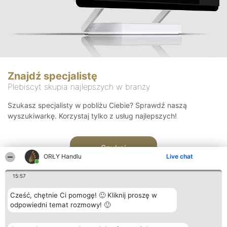
Znajdź specjalistę
Plebiscyt skupia najlepszych w branży
Szukasz specjalisty w pobliżu Ciebie? Sprawdź naszą
wyszukiwarkę. Korzystaj tylko z usług najlepszych!
Szukaj
ORŁY Handlu
Live chat
15:57
Cześć, chętnie Ci pomogę! 🙂 Kliknij proszę w
odpowiedni temat rozmowy! 🙂
Organizator plebiscytu
Plebiscyt
Kontakt