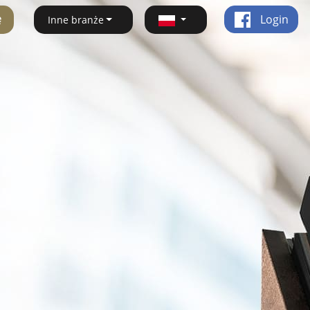
ę
Login
Inne branże