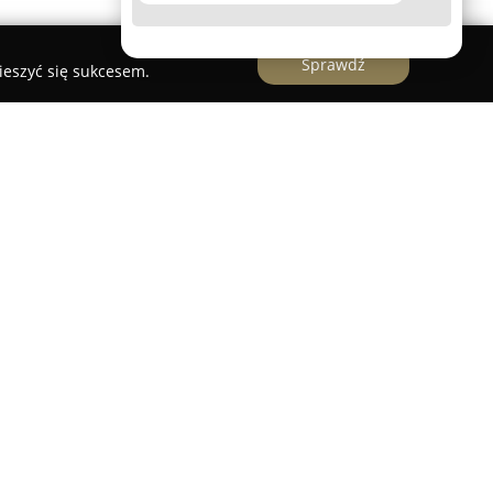
Sprawdź
ieszyć się sukcesem.
ternetowy funkcjonujący w Polsce od 2015 roku,
 na sprzedaży detalicznej gier komputerowych,
riów gamingowych. Firma została założona przez
zrywki i stanowi rozbudowane centrum oferujące
jących, jak i zaawansowanych graczy.
szeroki wybór setek tytułów przeznaczonych na
ntendo oraz PC, a także różnorodne akcesoria,
iba przedsiębiorstwa zlokalizowana jest przy ulicy