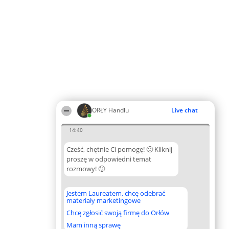
ORŁY Handlu
Live chat
14:40
Cześć, chętnie Ci pomogę! 🙂 Kliknij
proszę w odpowiedni temat
rozmowy! 🙂
Jestem Laureatem, chcę odebrać
materiały marketingowe
Chcę zgłosić swoją firmę do Orłów
Mam inną sprawę