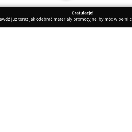
Gratulacje!
awdź już teraz jak odebrać materiały promocyjne, by móc w pełni c
Gamefinity - Gry i Konsole
O firmie:
Gamefinity
to uznany sklep in
którego działalność opiera się
konsol oraz rozmaitych akceso
entuzjastów elektronicznej ro
Pokaż więcej >>
produkty zarówno dla początku
W ofercie sklepu znajduje się 
platformy PlayStation, Xbox, Ni
gadżety i karty pre-paid. Siedz